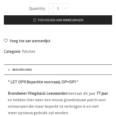
|
Limited
Edition
TOEVOEGEN AAN WINKELWAGEN
|
Brandweer
Vlb
Leeuwarden
Voeg toe aan wensenlijst
77
Categorie
Patches
jaar
aantal
BESCHRIJVING
* LET OP!! Beperkte voorraad, OP=OP! *
Brandweer Vliegbasis Leeuwarden
bestaat dit jaar
77 jaar
en hebben hier weer een mooie gloednieuwe patch voor
ontworpen die maar beperkt te verkrijgen is en niet
meer opnieuw gedrukt zal worden.