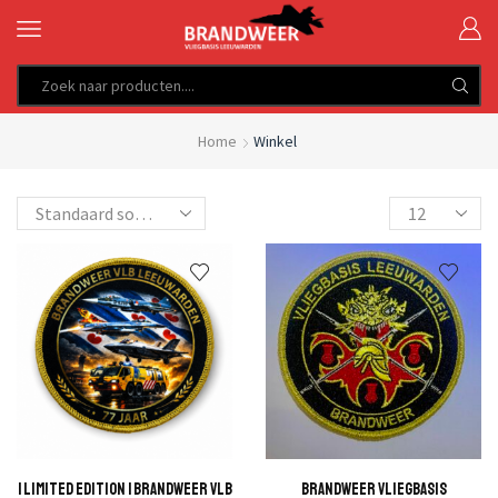
SEARCH
INPUT
Home
Winkel
Products
per
page
| Limited Edition | Brandweer Vlb
Brandweer Vliegbasis