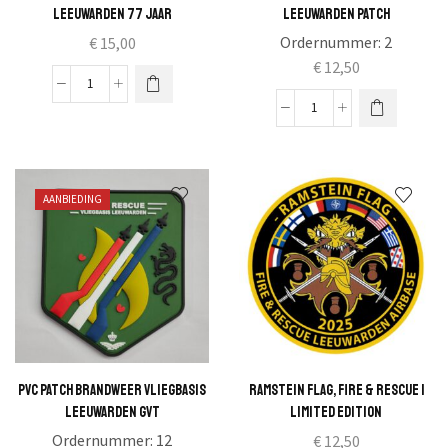
Leeuwarden 77 jaar
Leeuwarden patch
Ordernummer:
2
€
15,00
€
12,50
|
Limited
Brandweer
Edition
Vliegbasis
|
Leeuwarden
Brandweer
patch
AANBIEDING
Vlb
aantal
Leeuwarden
77
jaar
aantal
PVC Patch brandweer Vliegbasis
Ramstein flag, fire & rescue |
Leeuwarden GVT
Limited edition
Ordernummer:
12
€
12,50